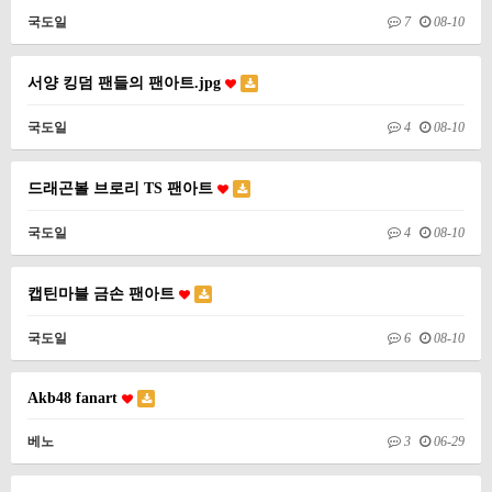
국도일
7
08-10
서양 킹덤 팬들의 팬아트.jpg
국도일
4
08-10
드래곤볼 브로리 TS 팬아트
국도일
4
08-10
캡틴마블 금손 팬아트
국도일
6
08-10
Akb48 fanart
베노
3
06-29