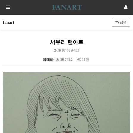
fanart
답변
서유리 팬아트
19-06-04 04:13
아메바
59,745회
11건
본문