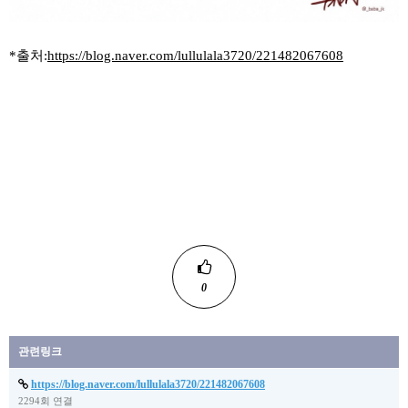
*출처:
https://blog.naver.com/lullulala3720/221482067608
0
관련링크
https://blog.naver.com/lullulala3720/221482067608
2294회 연결