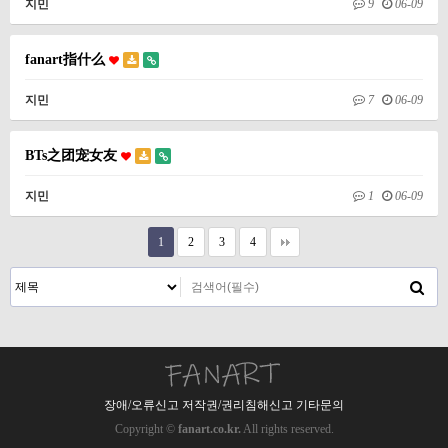
지민
9
06-09
fanart指什么
지민
7
06-09
BTs之团宠女友
지민
1
06-09
1
2
3
4
장애/오류신고 저작권/권리침해신고 기타문의
Copyright ©
fanart.co.kr.
All rights reserved.