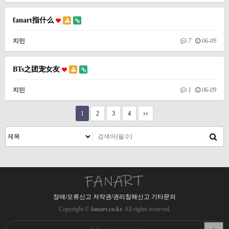
fanart指什么
지민
7
06-09
BTs之团宠女友
지민
1
06-09
1
2
3
4
장애/오류신고 저작권/권리침해신고 기타문의
Copyright ©
fanart.co.kr.
All rights reserved.